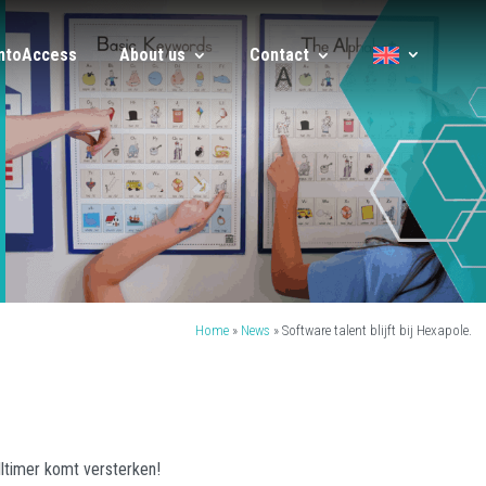
IntoAccess
About us
Contact
Home
»
News
»
Software talent blijft bij Hexapole.
lltimer komt versterken!