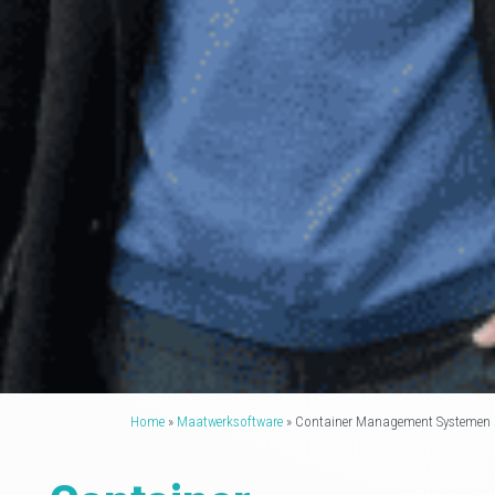
Home
»
Maatwerksoftware
»
Container Management Systemen