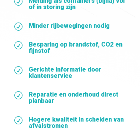
Melding als containers (bijna) vol
R
of in storing zijn
Minder rijbewegingen nodig
R
Besparing op brandstof, CO2 en
R
fijnstof
Gerichte informatie door
R
klantenservice
Reparatie en onderhoud direct
R
planbaar
Hogere kwaliteit in scheiden van
R
afvalstromen