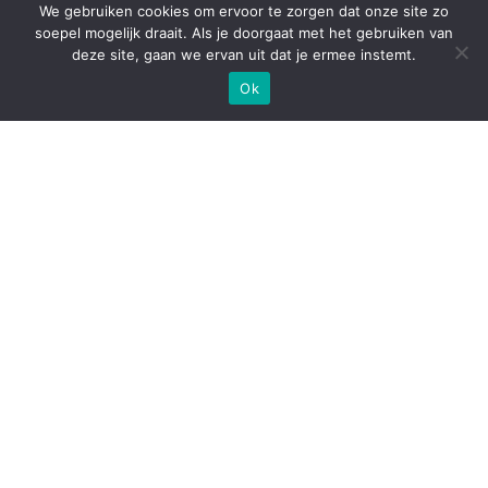
Yodel
We gebruiken cookies om ervoor te zorgen dat onze site zo
soepel mogelijk draait. Als je doorgaat met het gebruiken van
Sorteersystemen
deze site, gaan we ervan uit dat je ermee instemt.
bomb-bay sorteersysteem voor pakketten
Ok
Nederland
Via Europa