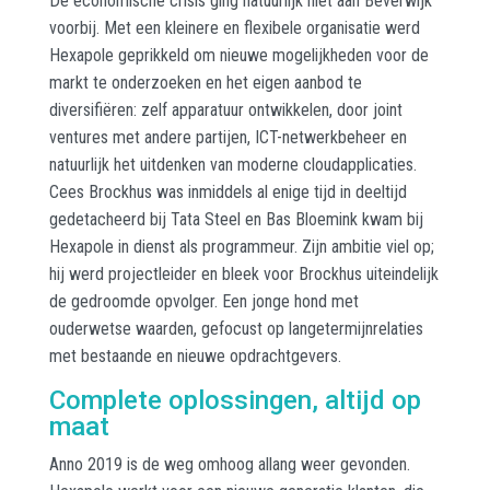
De economische crisis ging natuurlijk niet aan Beverwijk
voorbij. Met een kleinere en flexibele organisatie werd
Hexapole geprikkeld om nieuwe mogelijkheden voor de
markt te onderzoeken en het eigen aanbod te
diversifiëren: zelf apparatuur ontwikkelen, door joint
ventures met andere partijen, ICT-netwerkbeheer en
natuurlijk het uitdenken van moderne cloudapplicaties.
Cees Brockhus was inmiddels al enige tijd in deeltijd
gedetacheerd bij Tata Steel en Bas Bloemink kwam bij
Hexapole in dienst als programmeur. Zijn ambitie viel op;
hij werd projectleider en bleek voor Brockhus uiteindelijk
de gedroomde opvolger. Een jonge hond met
ouderwetse waarden, gefocust op langetermijnrelaties
met bestaande en nieuwe opdrachtgevers.
Complete oplossingen, altijd op
maat
Anno 2019 is de weg omhoog allang weer gevonden.