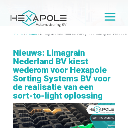
Home
»
Nieuws
»
Limagrain kiest voor sort-to-light oplossing van Hexapole
Nieuws: Limagrain
Nederland BV kiest
wederom voor Hexapole
Sorting Systems BV voor
de realisatie van een
sort-to-light oplossing