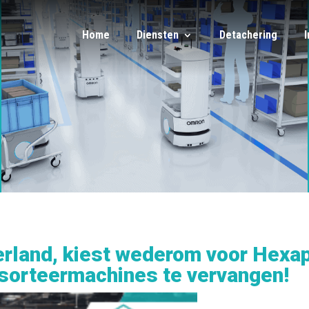
Home
Diensten
Detachering
erland, kiest wederom voor Hexap
3 sorteermachines te vervangen!