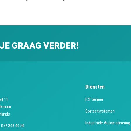
 JE GRAAG VERDER!
Diensten
at 11
ICT beheer
lkmaar
Sorteersystemen
rlands
Industriële Automatisering
:
072 303 40 50