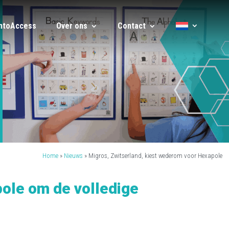
IntoAccess
Over ons
Contact
Home
»
Nieuws
»
Migros, Zwitserland, kiest wederom voor Hexapole
ole om de volledige