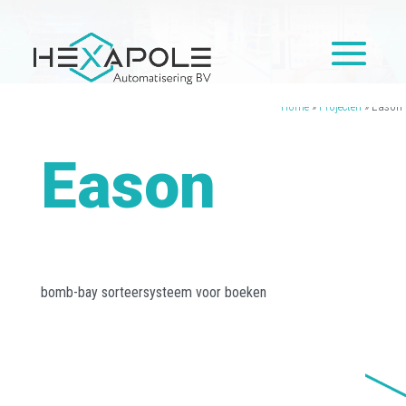
Home
»
Projecten
»
Eason
Eason
bomb-bay sorteersysteem voor boeken